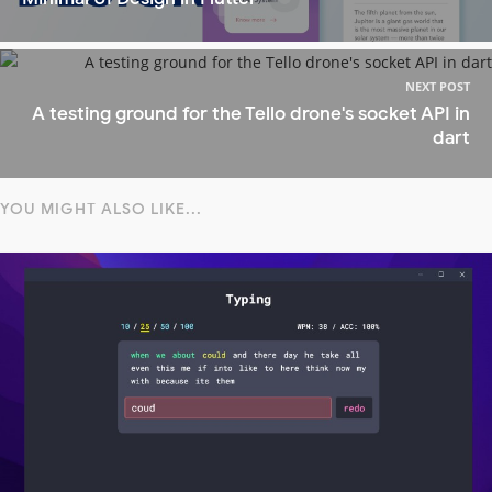
NEXT POST
A testing ground for the Tello drone's socket API in
dart
YOU MIGHT ALSO LIKE...