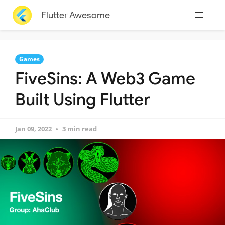
Flutter Awesome
Games
FiveSins: A Web3 Game
Built Using Flutter
Jan 09, 2022
3 min read