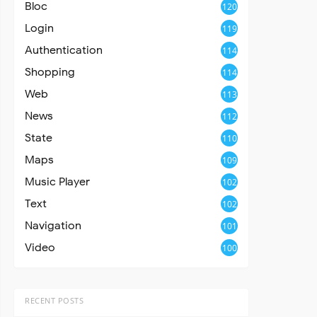
Bloc
120
Login
119
Authentication
114
Shopping
114
Web
113
News
112
State
110
Maps
109
Music Player
102
Text
102
Navigation
101
Video
100
RECENT POSTS