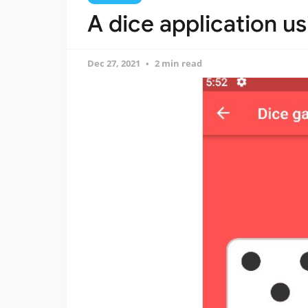
A dice application us
Dec 27, 2021
2 min read