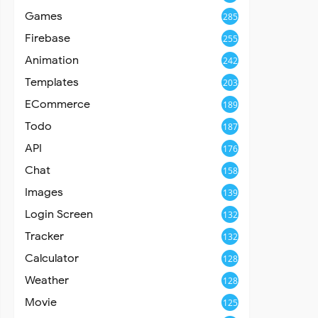
Games
285
Firebase
255
Animation
242
Templates
203
ECommerce
189
Todo
187
API
176
Chat
158
Images
139
Login Screen
132
Tracker
132
Calculator
128
Weather
128
Movie
125