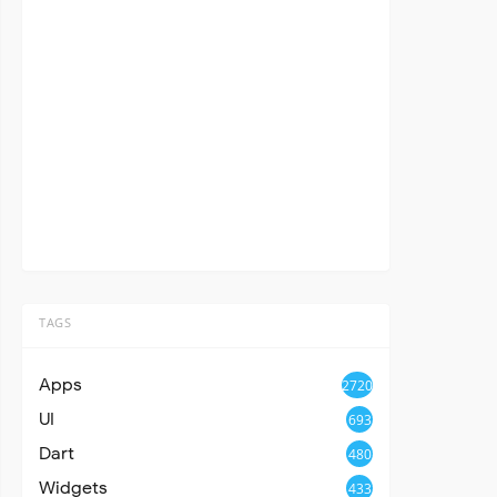
TAGS
Apps
2720
UI
693
Dart
480
Widgets
433