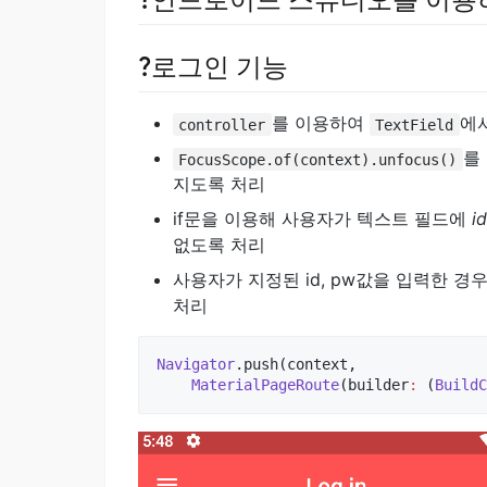
?안드로이드 스튜디오를 이용
?로그인 기능
를 이용하여
에
controller
TextField
를
FocusScope.of(context).unfocus()
지도록 처리
if문을 이용해 사용자가 텍스트 필드에
i
없도록 처리
사용자가 지정된 id, pw값을 입력한 경
처리
Navigator
.push(context, 

MaterialPageRoute
(builder
:
 (
BuildC