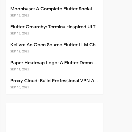
Moonbase: A Complete Flutter Social Media App Template
SEP 15, 2025
Flutter Omarchy: Terminal-Inspired UI Toolkit for Flutter Apps
SEP 13, 2025
Kelivo: An Open Source Flutter LLM Chat Client
SEP 12, 2025
Paper Heatmap Logo: A Flutter Demo That Glows
SEP 11, 2025
Proxy Cloud: Build Professional VPN Apps with Flutter
SEP 10, 2025