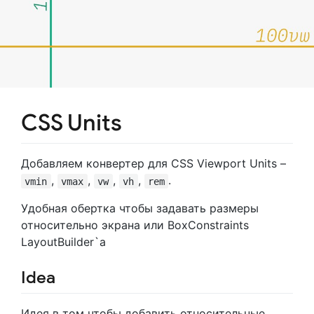
CSS Units
Добавляем конвертер для CSS Viewport Units –
,
,
,
,
.
vmin
vmax
vw
vh
rem
Удобная обертка чтобы задавать размеры
относительно экрана или BoxConstraints
LayoutBuilder`а
Idea
Идея в том чтобы добавить относительные