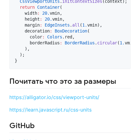
CssViewportUnits
.
initContextSizes
(context);

return
Container
(

    width
:
20.
vmin,

    height
:
20.
vmin,

    margin
:
EdgeInsets
.
all
(
1.
vmin),

    decoration
:
BoxDecoration
(

      color
:
Colors
.red,

      borderRadius
:
BorderRadius
.
circular
(
1.
vmin),

    ),

  );

}
Почитать что это за размеры
https://alligator.io/css/viewport-units/
https://learn.javascript.ru/css-units
GitHub