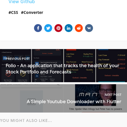
View Github
CSS
Converter
PREVIOUS POST
Folio - An application that tracks the health of your
Stock Portfolio and Forecasts
NEXT POST
A Simple Youtube Downloader with Flutter
YOU MIGHT ALSO LIKE...