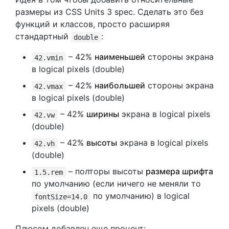
размеры из CSS Units 3 spec. Сделать это без
функций и классов, просто расширяя
стандартный
:
double
– 42%
наименьшей
стороны экрана
42.vmin
в logical pixels (double)
– 42%
наибольшей
стороны экрана
42.vmax
в logical pixels (double)
– 42%
ширины
экрана в logical pixels
42.vw
(double)
– 42%
высоты
экрана в logical pixels
42.vh
(double)
– полторы высоты
размера шрифта
1.5.rem
по умолчанию (если ничего не меняли то
по умолчанию) в logical
fontSize=14.0
pixels (double)
Плюсом добавлен еще процент: