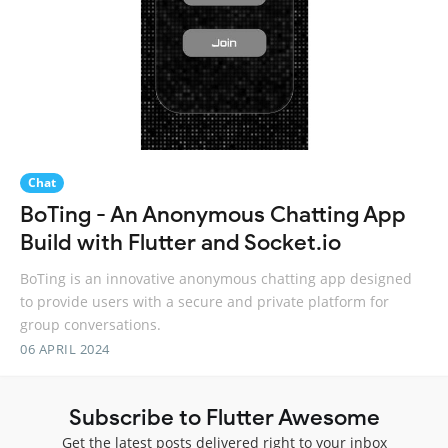
Chat
BoTing - An Anonymous Chatting App
Build with Flutter and Socket.io
BoTing is an innovative anonymous chatting app designed
to provide users with a secure and private platform for
group conversations.
06 APRIL 2024
Subscribe to Flutter Awesome
Get the latest posts delivered right to your inbox