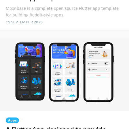
Moonbase is a complete open source Flutter app template
for building Reddit-style apps.
15 SEPTEMBER 2025
Apps