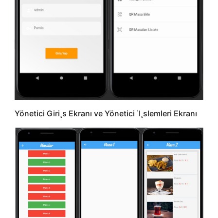
Yönetici Giri¸s Ekranı ve Yönetici ˙I¸slemleri Ekranı