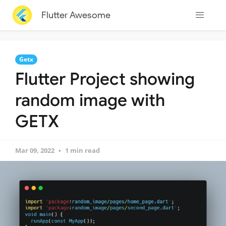
Flutter Awesome
Getx
Flutter Project showing
random image with
GETX
Mar 09, 2022
1 min read