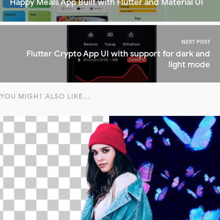
Happy Meals App Built with Flutter and Material UI
NEXT POST
Flutter Crypto App UI with support for dark and
light mode
YOU MIGHT ALSO LIKE...