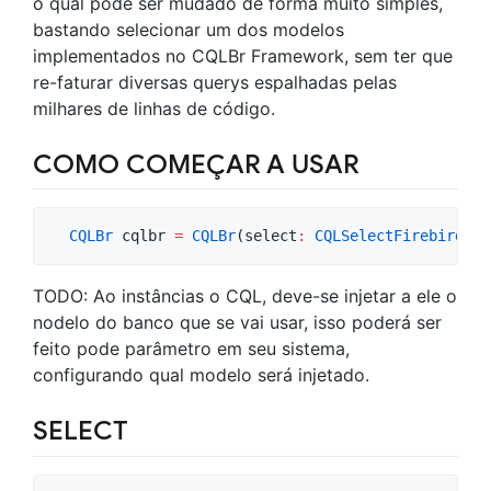
o qual pode ser mudado de forma muito simples,
bastando selecionar um dos modelos
implementados no CQLBr Framework, sem ter que
re-faturar diversas querys espalhadas pelas
milhares de linhas de código.
COMO COMEÇAR A USAR
CQLBr
 cqlbr 
=
CQLBr
(select
:
CQLSelectFirebird
())
TODO: Ao instâncias o CQL, deve-se injetar a ele o
nodelo do banco que se vai usar, isso poderá ser
feito pode parâmetro em seu sistema,
configurando qual modelo será injetado.
SELECT