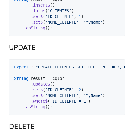
       .
insert$
()

       .
into$
(
'CLIENTES'
)

       .
set$
(
'ID_CLEINTE'
, 
1
)

       .
set$
(
'NOME_CLIENTE'
, 
'MyName'
)

    .
asString
();
UPDATE
Expect
:
"UPDATE CLIENTES SET ID_CLIENTE = 2, NOME
String
 result 
=
 cqlbr

       .
update$
()

       .
set$
(
'ID_CLEINTE'
, 
2
)

       .
set$
(
'NOME_CLIENTE'
, 
'MyName'
)

       .
where$
(
'ID_CLIENTE = 1'
)

    .
asString
();
DELETE