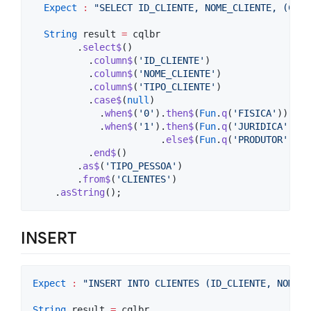
Expect
:
"SELECT ID_CLIENTE, NOME_CLIENTE, (CASE
String
 result 
=
 cqlbr

        .
select$
()

          .
column$
(
'ID_CLIENTE'
)

          .
column$
(
'NOME_CLIENTE'
)

          .
column$
(
'TIPO_CLIENTE'
)

          .
case$
(
null
)

            .
when$
(
'0'
).
then$
(
Fun
.
q
(
'FISICA'
))

            .
when$
(
'1'
).
then$
(
Fun
.
q
(
'JURIDICA'
))

                       .
else$
(
Fun
.
q
(
'PRODUTOR'
))

          .
end$
()

        .
as$
(
'TIPO_PESSOA'
)

        .
from$
(
'CLIENTES'
)

    .
asString
();
INSERT
Expect
:
"INSERT INTO CLIENTES (ID_CLIENTE, NOME_C
String
 result 
=
 cqlbr
