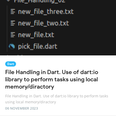
Dart
File Handling in Dart. Use of dart:io
library to perform tasks using local
memory/diractory
File Handling in Dart. Use of dart:io library to perform tasks
using local memory/diractory
06 NOVEMBER 2023