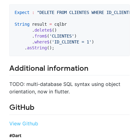
Expect
:
"DELETE FROM CLIENTES WHERE ID_CLIENTE = 
String
 result 
=
 cqlbr

       .
delete$
()

       .
from$
(
'CLIENTES'
) 

       .
where$
(
'ID_CLIENTE = 1'
)

    .
asString
();
Additional information
TODO: multi-database SQL syntax using object
orientation, now in flutter.
GitHub
View Github
Dart