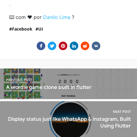
⌨️ com ❤️ por
Danilo Lima
?
Facebook
UI
PREVIOUS POST
A wordle game clone built in flutter
NEXT POST
Display status just like WhatsApp & Instagram, Built
Using Flutter